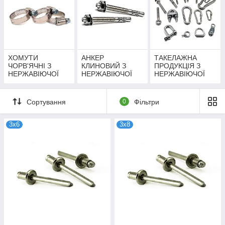
ХОМУТИ
АНКЕР
ТАКЕЛАЖНА
ЧОРВ'ЯЧНІ З
КЛИНОВИЙ З
ПРОДУКЦІЯ З
НЕРЖАВІЮЧОЇ
НЕРЖАВІЮЧОЇ
НЕРЖАВІЮЧОЇ
СТАЛІ
СТАЛІ
СТАЛІ
Сортування
0
Фільтри
3х6
3х8