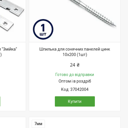
 "Змійка"
Шпилька для сонячних панелей цинк
)
10х200 (1шт)
24 ₴
Готово до відправки
Оптом і в роздріб
37042004
Купити
7мм