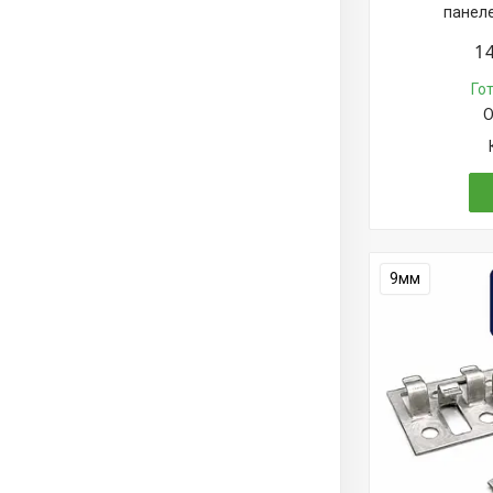
панеле
1
Го
О
9мм