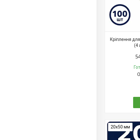
Кріплення для
(4
5
Го
О
20х50 мм