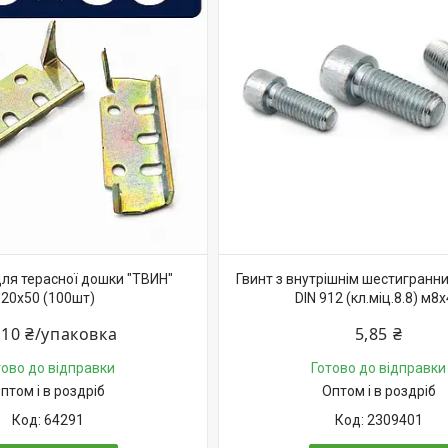
для терасної дошки "ТВИН"
Гвинт з внутрішнім шестигранни
20х50 (100шт)
DIN 912 (кл.міц.8.8) м8
110 ₴/упаковка
5,85 ₴
тово до відправки
Готово до відправки
птом і в роздріб
Оптом і в роздріб
64291
2309401