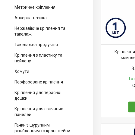
Метричне кріплення
Анкерна техніка
Нержавіюче кріплення та
такелаж
Такелажна продукція
Кріплення
Кріплення з пластику та
компле
нейлону
3
Хомути
Го
Перфороване кріплення
О
Кріплення для терасної
дошки
Кріплення для сонячних
панелей
Гачки з шурупним
різьбленням та кронштейни