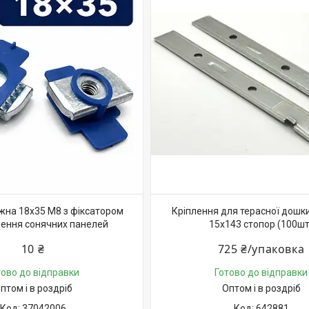
жна 18х35 М8 з фіксатором
Кріплення для терасної дошки
лення сонячних панелей
15х143 стопор (100шт
10 ₴
725 ₴/упаковка
тово до відправки
Готово до відправки
птом і в роздріб
Оптом і в роздріб
37042006
642881