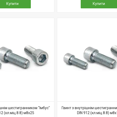
Купити
Купити
ішнім шестигранником "Імбус"
Гвинт з внутрішнім шестигранни
12 (кл.міц.8.8) м8х25
DIN 912 (кл.міц.8.8) м8