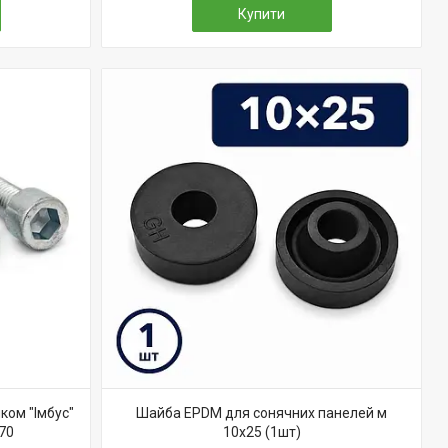
Купити
ком "Імбус"
Шайба EPDM для сонячних панелей м
х70
10x25 (1шт)