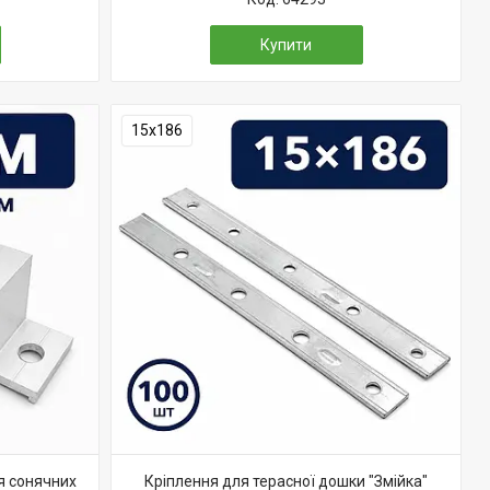
Купити
15х186
я сонячних
Кріплення для терасної дошки "Змійка"