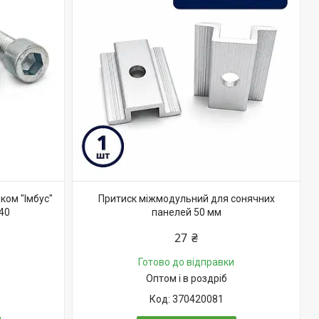
ком "Імбус"
Притиск міжмодульний для сонячних
х40
панелей 50 мм
27 ₴
Готово до відправки
Оптом і в роздріб
370420081