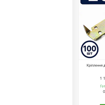
Кріплення 
1 
Го
О