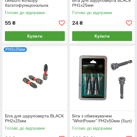
синього кольору
Біта для шуруповерта BLACK
багатофункціональна
PH1x25мм
Готово до відправки
Готово до відправки
55
24
₴
₴
Купити
Купити
РН2х25мм
Біта для шуруповерта BLACK
Біта з обмежувачем
PH2x25мм
"WhirlPower" РН2х50мм (5шт)
Готово до відправки
Готово до відправки