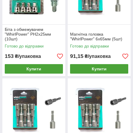
Біта з обмежувачем
"WhirlPower" РН2х25мм
Магнітна головка
(10шт)
"WhirlPower" 6х65мм (5шт)
Готово до відправки
Готово до відправки
153
91,15
₴/упаковка
₴/упаковка
Купити
Купити