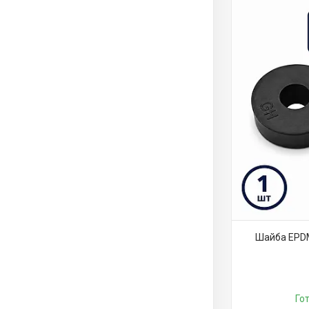
Шайба EPDM
Го