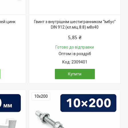
лей цинк
Гвинт з внутрішнім шестигранником "Імбус"
DIN 912 (кл.міц.8.8) м8х40
5,85 ₴
Готово до відправки
Оптом і в роздріб
2309401
Купити
10х200