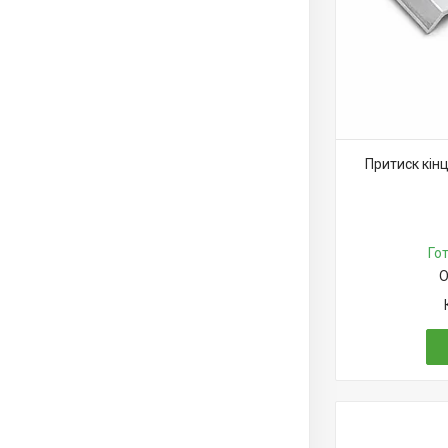
Притиск кін
Го
О