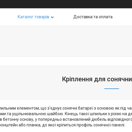
Каталог товарів
Доставка та оплата
Кріплення для сонячни
ильним елементом, що з'єднує сонячні батареї з основою як під ча
ками та ущільнювальною шайбою. Кінець такої шпильки з різзю на де
 в бетонну основу, у попередньо встановлений дюбель відповідного
онштейн або планка, до якої кріпиться профіль сонячної панелі.