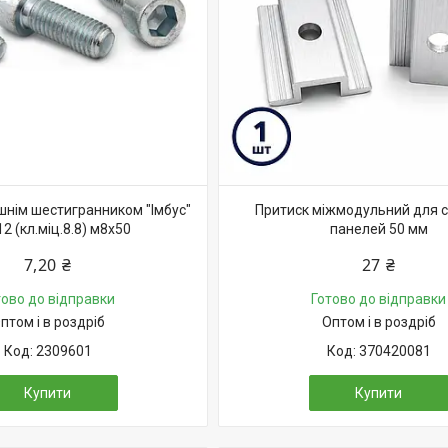
ішнім шестигранником "Імбус"
Притиск міжмодульний для 
12 (кл.міц.8.8) м8х50
панелей 50 мм
7,20 ₴
27 ₴
тово до відправки
Готово до відправки
птом і в роздріб
Оптом і в роздріб
2309601
370420081
Купити
Купити