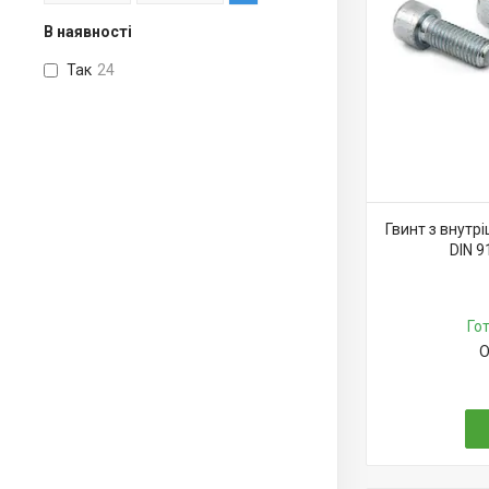
В наявності
Так
24
Гвинт з внутр
DIN 9
Го
О