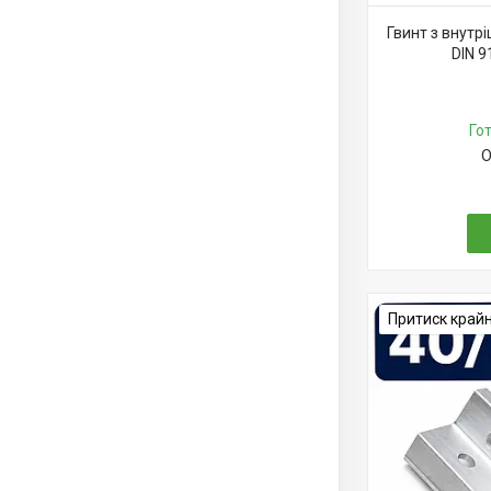
Гвинт з внутр
DIN 9
Го
О
Притиск край