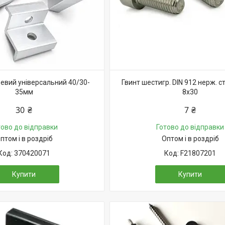
цевий універсальний 40/30-
Гвинт шестигр. DIN 912 нерж. с
35мм
8х30
30 ₴
7 ₴
тово до відправки
Готово до відправки
птом і в роздріб
Оптом і в роздріб
370420071
F21807201
Купити
Купити