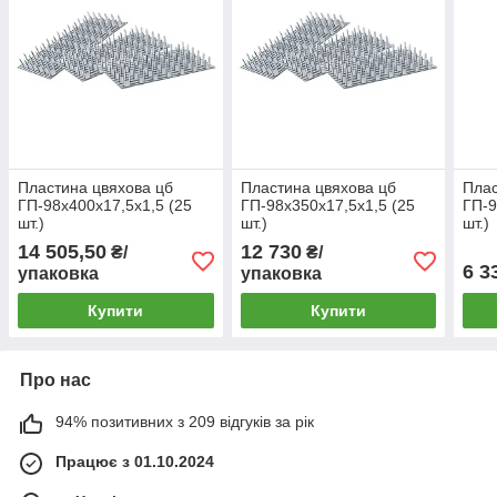
Пластина цвяхова цб
Пластина цвяхова цб
Плас
ГП-98х400х17,5х1,5 (25
ГП-98х350х17,5х1,5 (25
ГП-9
шт.)
шт.)
шт.)
14 505,50
12 730
₴/
₴/
6 3
упаковка
упаковка
Купити
Купити
Про нас
94% позитивних з 209 відгуків за рік
Працює з 01.10.2024