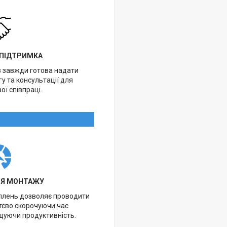
 ПІДТРИМКА
в завжди готова надати
у та консультації для
ої співпраці.
НЯ МОНТАЖУ
іплень дозволяє проводити
тєво скорочуючи час
щуючи продуктивність.