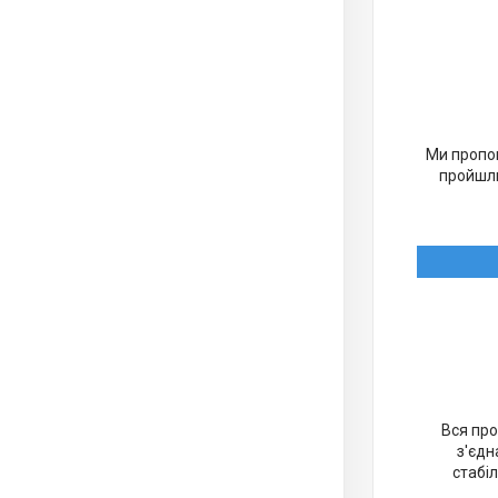
Ми пропон
пройшли
Вся про
з'єдн
стабіл