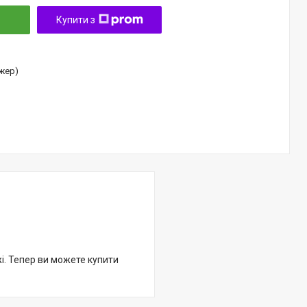
Купити з
джер)
жі. Тепер ви можете купити