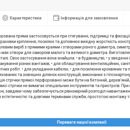
Характеристики
Інформація для замовлення
рована пряма застосовується при стягуванні, підтримці та фіксації
траховки кріплення, посилює та доповнює вихідну жорсткість конст
алевим виріб з прямими краями і отворами різного діаметра, симе
 має отвори для саморізів малого та великого діаметра. Виготовле
талі. Своє застосування вона знайшла: • в будівництві; • у зведенні
акування різних вантажів; • для облаштування вентиляційних, сані
тних робіт. • для укладання кабелю; • для посилення кроквяних та п
хованих та зовнішніх ділянок конструкцій, виконаних з гіпсокартон
ція стрічки прямої перфорованої може бути на бетонній, дерев'яній,
мої стрічки не вимагає спеціальних інструментів та пристроїв. Пр
ні, завдяки чому забезпечується рівномірний розподіл навантажен
я естетичністю та довгими термінами служби, простотою монтажу 
Переваги нашої компанії