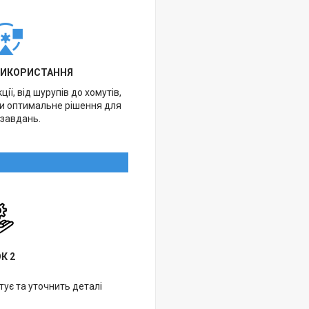
ВИКОРИСТАННЯ
ії, від шурупів до хомутів,
ти оптимальне рішення для
 завдань.
К 2
ує та уточнить деталі