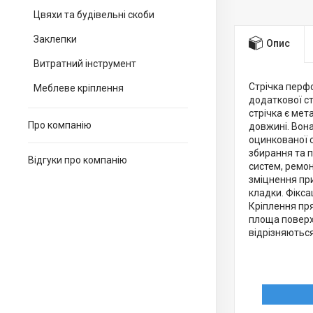
Цвяхи та будівельні скоби
Заклепки
Опис
Витратний інструмент
Стрічка перфо
Меблеве кріплення
додаткової с
стрічка є мет
Про компанію
довжині. Вона
оцинкованої с
збирання та п
Відгуки про компанію
систем, ремон
зміцнення при
кладки. Фікса
Кріплення пря
площа поверх
відрізняютьс