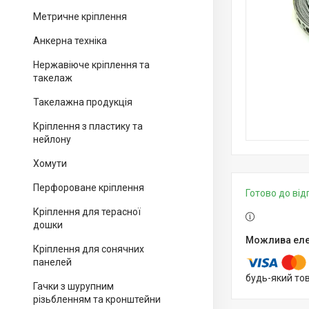
Метричне кріплення
Анкерна техніка
Нержавіюче кріплення та
такелаж
Такелажна продукція
Кріплення з пластику та
нейлону
Хомути
Перфороване кріплення
Готово до ві
Кріплення для терасної
дошки
Кріплення для сонячних
панелей
будь-який то
Гачки з шурупним
різьбленням та кронштейни