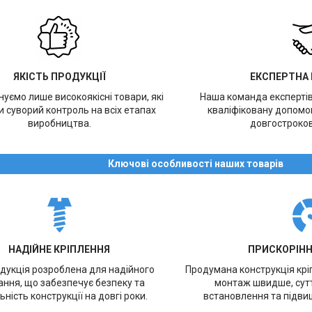
ЯКІСТЬ ПРОДУКЦІЇ
ЕКСПЕРТНА
уємо лише високоякісні товари, які
Наша команда експерті
 суворий контроль на всіх етапах
кваліфіковану допомог
виробництва.
довгостроков
Ключові особливості наших товарів
НАДІЙНЕ КРІПЛЕННЯ
ПРИСКОРІН
дукція розроблена для надійного
Продумана конструкція кр
ання, що забезпечує безпеку та
монтаж швидше, сут
ьність конструкції на довгі роки.
встановлення та підви