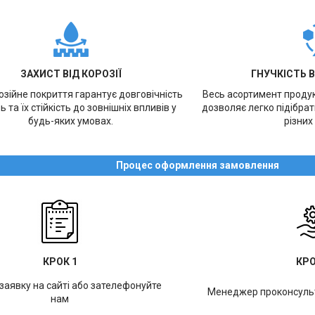
ЗАХИСТ ВІД КОРОЗІЇ
ГНУЧКІСТЬ 
зійне покриття гарантує довговічність
Весь асортимент продукц
ь та їх стійкість до зовнішніх впливів у
дозволяє легко підібра
будь-яких умовах.
різних
Процес оформлення замовлення
КРОК 1
КРО
заявку на сайті або зателефонуйте
Менеджер проконсульт
нам