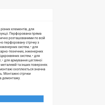
 різних елементів, для
рукції. Перфорована пряма
трично розташованими по всій
но перфоровану стрічку з
 інженерних систем; • для
тарно-технічних, інженерних
ідкроквяних систем; • для
у; • для армування цегляної
 металевій та інших поверхнях.
и монтажі охоплюється значна
ь. Монтажні стрічки
та демонтажу.