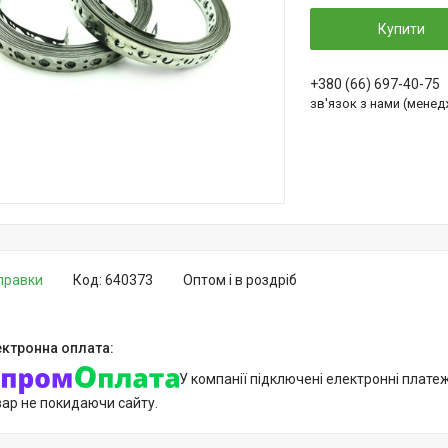
Купити
+380 (66) 697-40-75
зв'язок з нами (мене
дправки
Код:
640373
Оптом і в роздріб
У компанії підключені електронні плате
вар не покидаючи сайту.