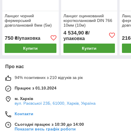
Ланцюг чорний
Ланцюг оцинкований
Лан
фермерський
коротколанковий DIN 766
фер
довголанковий 8мм (5м)
10мм (10м)
довг
4 534,90
₴/
750
216
₴/упаковка
упаковка
Купити
Купити
Про нас
94% позитивних з 210 відгуків за рік
Працює з 01.10.2024
м. Харків
вул. Раєвської 23Б, 61000, Харків, Україна
Контакти
Сьогодні працює з 10:30 до 14:00
Показати весь графік роботи