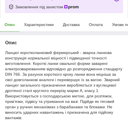
Замовлення під захистом
Опис
Характеристики
Доставка
Оплата
Умови п
Опис
Ланцюг коротколанковий фермерський - зварна ланкова
конструкція нормальної міцності і підвищеної точності
виготовлення. Короткі ланки овальної форми заварені
електрозварюванням відповідно до розпорядження стандарту
DIN 766. За рахунок короткого кроку ланки вона міцніша за
свої довголанкові аналоги і перевершує їх за вагою. Зварний
ланцюг загального призначення виробляється з вуглецевої
дротяної сталі круглого перерізу марки А, класу 1.
Використовується з господарською метою, для розтяжок,
прив'язки, підвісу та утримання на вазі. Підійде як тяговий
орган у ручних механізмах з барабанами та блоками. Не
виносить ударних навантажень і призначена для підйому
вантажів.