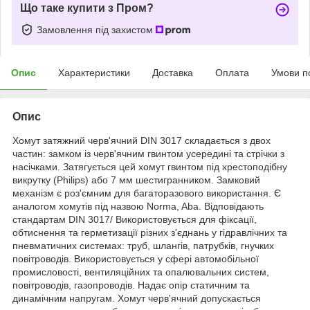
Що таке купити з Пром?
Замовлення під захистом
Опис
Характеристики
Доставка
Оплата
Умови п
Опис
Хомут затяжний черв'ячний DIN 3017 складається з двох
частин: замком із черв'ячним гвинтом усередині та стрічки з
насічками. Затягується цей хомут гвинтом під хрестоподібну
викрутку (Philips) або 7 мм шестигранником. Замковий
механізм є роз'ємним для багаторазового використання. Є
аналогом хомутів під назвою Norma, Aba. Відповідають
стандартам DIN 3017/ Використовується для фіксації,
обтиснення та герметизації різних з'єднань у гідравлічних та
пневматичних системах: труб, шлангів, патрубків, гнучких
повітроводів. Використовується у сфері автомобільної
промисловості, вентиляційних та опалювальних систем,
повітроводів, газопроводів. Надає опір статичним та
динамічним напругам. Хомут черв'ячний допускається