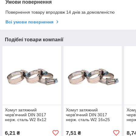
Умови повернення
Повернення товару впродовж 14 днів за домовленістю
Всі умови повернення
Подібні товари компанії
Хомут затяжний
Хомут затяжний
Хому
черв'ячний DIN 3017
черв'ячний DIN 3017
черв
нерж. сталь W2 8х12
нерж. сталь W2 16х25
нерж
6,21
7,51
8,7
₴
₴