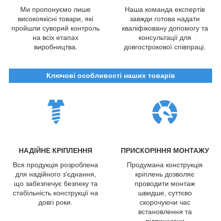
Ми пропонуємо лише
Наша команда експертів
високоякісні товари, які
завжди готова надати
пройшли суворий контроль
кваліфіковану допомогу та
на всіх етапах
консультації для
виробництва.
довгострокової співпраці.
Ключові особливості наших товарів
НАДІЙНЕ КРІПЛЕННЯ
ПРИСКОРІННЯ МОНТАЖУ
Вся продукція розроблена
Продумана конструкція
для надійного з'єднання,
кріплень дозволяє
що забезпечує безпеку та
проводити монтаж
стабільність конструкції на
швидше, суттєво
довгі роки.
скорочуючи час
встановлення та
підвищуючи