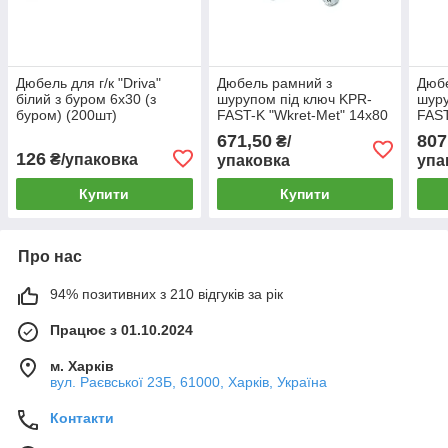
Дюбель для г/к "Driva"
Дюбель рамний з
Дюбе
білий з буром 6х30 (з
шурупом під ключ KPR-
шуру
буром) (200шт)
FAST-K "Wkret-Met" 14х80
FAST
(25шт)
14x1
671,50
807
₴/
126
₴/упаковка
упаковка
упа
Купити
Купити
Про нас
94% позитивних з 210 відгуків за рік
Працює з 01.10.2024
м. Харків
вул. Раєвської 23Б, 61000, Харків, Україна
Контакти