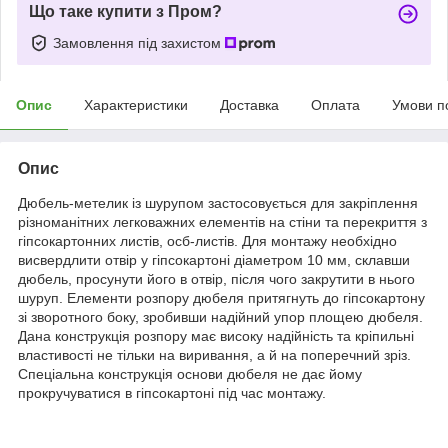
Що таке купити з Пром?
Замовлення під захистом
Опис
Характеристики
Доставка
Оплата
Умови п
Опис
Дюбель-метелик із шурупом застосовується для закріплення
різноманітних легковажних елементів на стіни та перекриття з
гіпсокартонних листів, осб-листів. Для монтажу необхідно
висвердлити отвір у гіпсокартоні діаметром 10 мм, склавши
дюбель, просунути його в отвір, після чого закрутити в нього
шуруп. Елементи розпору дюбеля притягнуть до гіпсокартону
зі зворотного боку, зробивши надійний упор площею дюбеля.
Дана конструкція розпору має високу надійність та кріпильні
властивості не тільки на виривання, а й на поперечний зріз.
Спеціальна конструкція основи дюбеля не дає йому
прокручуватися в гіпсокартоні під час монтажу.