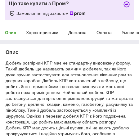
Що таке купити з Пром?
Замовлення під захистом
Опис
Характеристики
Доставка
Оплата
Умови п
Опис
Дюбель розпірний КПР має не стандартну видовжену форму.
Такий дюбель ще називають рамним дюбелем, так як його
дуже зручно застосовувати для встановлення віконних рам та
дверних коробок. Дюбель КПР виготовлений з нейлону, що
робить його термостійким і дозволяє виконувати монтажні
роботи поза приміщенням. Нейлоновий дюбель КПР
застосовується для кріплення різних конструкцій та матеріалів
до бетону, цегляної кладки, каменю, газобетону, ракушняку та
піноблоку. Такий дюбель застосовується у комплекті із
шурупом. Однією з переваг дюбеля КПР є його подовжена
конструкція, що робить максимальну область розпору.
Дюбель КПР має досить щільні вусики, які не дають дюбелю
прокручуватися і надійно утримують його, особливо в