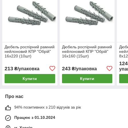
Дюбель роспірний рамний
Дюбель роспірний рамний
Дюбе
нейлоновий КПР "Обрій"
нейлоновий КПР "Обрій"
нейл
16х220 (10шт)
16х160 (15шт)
8х12
124
213
243
₴/упаковка
₴/упаковка
упа
Купити
Купити
Про нас
94% позитивних з 210 відгуків за рік
Працює з 01.10.2024
м. Харків