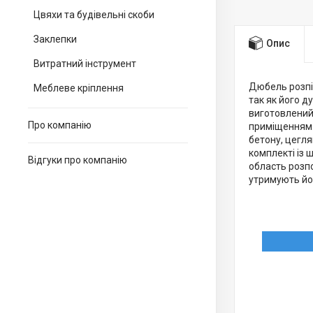
Цвяхи та будівельні скоби
Заклепки
Опис
Витратний інструмент
Дюбель розпі
Меблеве кріплення
так як його 
виготовлений 
Про компанію
приміщенням.
бетону, цегля
комплекті із
Відгуки про компанію
область розпо
утримують йо