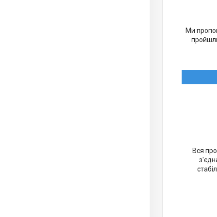
Ми пропон
пройшли
Вся про
з'єдн
стабіл