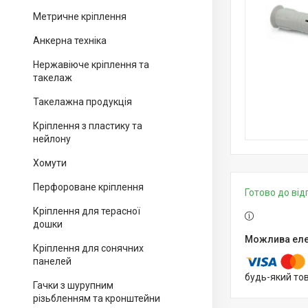
Метричне кріплення
Анкерна техніка
Нержавіюче кріплення та
такелаж
Такелажна продукція
Кріплення з пластику та
нейлону
Хомути
Перфороване кріплення
Готово до ві
Кріплення для терасної
дошки
Кріплення для сонячних
панелей
будь-який то
Гачки з шурупним
різьбленням та кронштейни