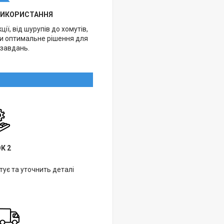
ВИКОРИСТАННЯ
ії, від шурупів до хомутів,
ти оптимальне рішення для
 завдань.
К 2
ує та уточнить деталі