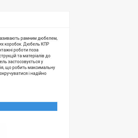
називають рамним дюбелем,
них коробок. Дюбель КПР
нтажні роботи поза
трукцій та матеріалів до
бель застосовується у
ція, що робить максимальну
окручуватися і надійно