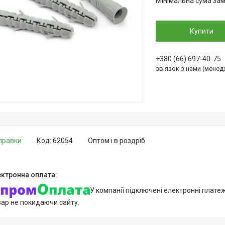
Мінімальна сума зам
Купити
+380 (66) 697-40-75
зв'язок з нами (мене
дправки
Код:
62054
Оптом і в роздріб
У компанії підключені електронні плате
вар не покидаючи сайту.