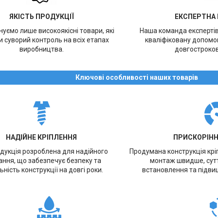
ЯКІСТЬ ПРОДУКЦІЇ
ЕКСПЕРТНА
уємо лише високоякісні товари, які
Наша команда експерті
 суворий контроль на всіх етапах
кваліфіковану допомог
виробництва.
довгостроков
Ключові особливості наших товарів
НАДІЙНЕ КРІПЛЕННЯ
ПРИСКОРІН
дукція розроблена для надійного
Продумана конструкція кр
ання, що забезпечує безпеку та
монтаж швидше, сут
ьність конструкції на довгі роки.
встановлення та підви