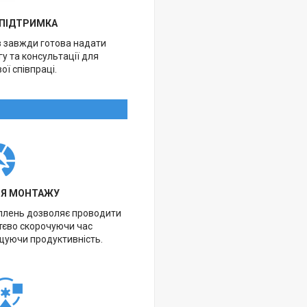
 ПІДТРИМКА
в завжди готова надати
у та консультації для
ої співпраці.
НЯ МОНТАЖУ
іплень дозволяє проводити
тєво скорочуючи час
щуючи продуктивність.