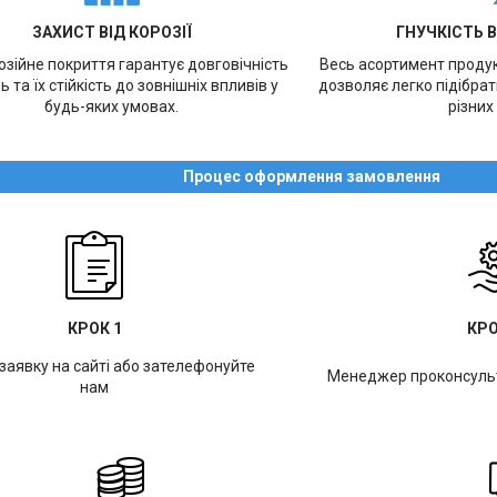
ЗАХИСТ ВІД КОРОЗІЇ
ГНУЧКІСТЬ 
зійне покриття гарантує довговічність
Весь асортимент продукц
ь та їх стійкість до зовнішніх впливів у
дозволяє легко підібра
будь-яких умовах.
різних
Процес оформлення замовлення
КРОК 1
КРО
заявку на сайті або зателефонуйте
Менеджер проконсульт
нам