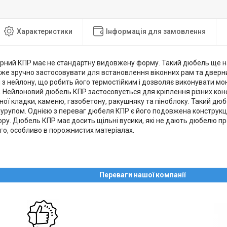
Характеристики
Інформація для замовлення
рний КПР має не стандартну видовжену форму. Такий дюбель ще 
дуже зручно застосовувати для встановлення віконних рам та двер
з нейлону, що робить його термостійким і дозволяє виконувати мо
 Нейлоновий дюбель КПР застосовується для кріплення різних конс
ної кладки, каменю, газобетону, ракушняку та піноблоку. Такий дю
 шурупом. Однією з переваг дюбеля КПР є його подовжена конструк
ру. Дюбель КПР має досить щільні вусики, які не дають дюбелю пр
го, особливо в порожнистих матеріалах.
Переваги нашої компанії