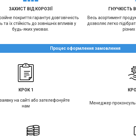
ЗАХИСТ ВІД КОРОЗІЇ
ГНУЧКІСТЬ 
зійне покриття гарантує довговічність
Весь асортимент продукц
ь та їх стійкість до зовнішніх впливів у
дозволяє легко підібра
будь-яких умовах.
різних
Процес оформлення замовлення
КРОК 1
КРО
заявку на сайті або зателефонуйте
Менеджер проконсульт
нам