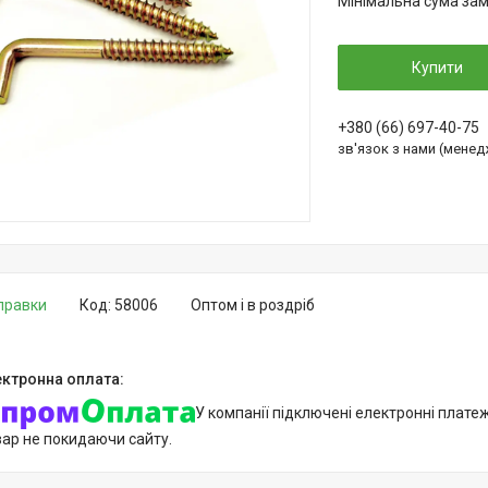
Мінімальна сума зам
Купити
+380 (66) 697-40-75
зв'язок з нами (мене
дправки
Код:
58006
Оптом і в роздріб
У компанії підключені електронні плате
вар не покидаючи сайту.