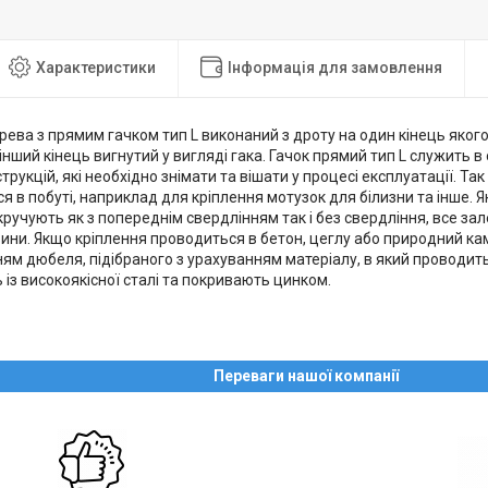
Характеристики
Інформація для замовлення
ева з прямим гачком тип L виконаний з дроту на один кінець яког
 інший кінець вигнутий у вигляді гака. Гачок прямий тип L служить 
струкцій, які необхідно знімати та вішати у процесі експлуатації. Т
я в побуті, наприклад для кріплення мотузок для білизни та інше.
кручують як з попереднім свердлінням так і без свердління, все за
ини. Якщо кріплення проводиться в бетон, цеглу або природний кам
ям дюбеля, підібраного з урахуванням матеріалу, в який проводит
із високоякісної сталі та покривають цинком.
Переваги нашої компанії