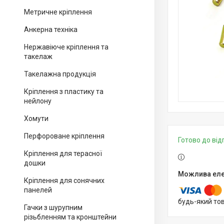
Метричне кріплення
Анкерна техніка
Нержавіюче кріплення та
такелаж
Такелажна продукція
Кріплення з пластику та
нейлону
Хомути
Перфороване кріплення
Готово до ві
Кріплення для терасної
дошки
Кріплення для сонячних
панелей
будь-який то
Гачки з шурупним
різьбленням та кронштейни