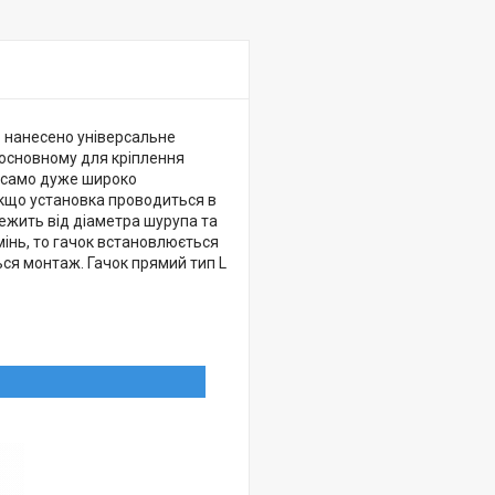
о нанесено універсальне
в основному для кріплення
ак само дуже широко
 Якщо установка проводиться в
лежить від діаметра шурупа та
інь, то гачок встановлюється
ься монтаж. Гачок прямий тип L