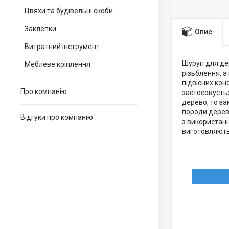
Цвяхи та будівельні скоби
Заклепки
Опис
Витратний інструмент
Шуруп для дер
Меблеве кріплення
різьблення, а
підвісних кон
Про компанію
застосовуєтьс
дерево, то за
породи дерев
Відгуки про компанію
з використанн
виготовляють 