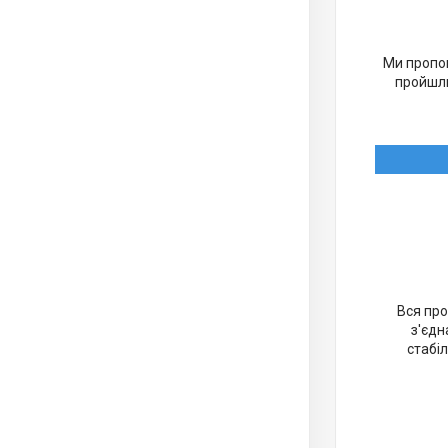
Ми пропон
пройшли
Вся про
з'єдн
стабіл