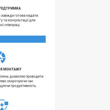
 ПІДТРИМКА
в завжди готова надати
у та консультації для
ої співпраці.
НЯ МОНТАЖУ
іплень дозволяє проводити
тєво скорочуючи час
щуючи продуктивність.