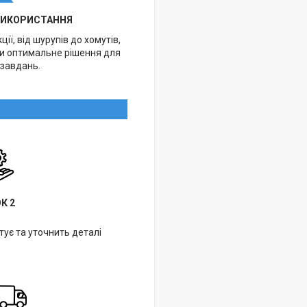
ВИКОРИСТАННЯ
ії, від шурупів до хомутів,
ти оптимальне рішення для
 завдань.
К 2
ує та уточнить деталі