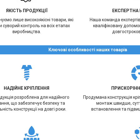
ЯКІСТЬ ПРОДУКЦІЇ
ЕКСПЕРТНА
уємо лише високоякісні товари, які
Наша команда експерті
 суворий контроль на всіх етапах
кваліфіковану допомог
виробництва.
довгостроков
Ключові особливості наших товарів
НАДІЙНЕ КРІПЛЕННЯ
ПРИСКОРІН
дукція розроблена для надійного
Продумана конструкція кр
ання, що забезпечує безпеку та
монтаж швидше, сут
ьність конструкції на довгі роки.
встановлення та підви