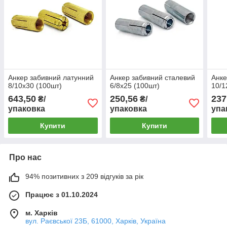
Анкер забивний латунний
Анкер забивний сталевий
Анке
8/10х30 (100шт)
6/8х25 (100шт)
10/1
643,50
250,56
237
₴/
₴/
упаковка
упаковка
упа
Купити
Купити
Про нас
94% позитивних з 209 відгуків за рік
Працює з 01.10.2024
м. Харків
вул. Раєвської 23Б, 61000, Харків, Україна