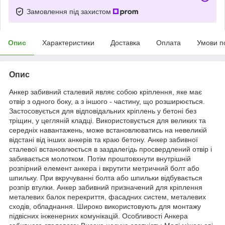
Замовлення під захистом
Опис
Характеристики
Доставка
Оплата
Умови п
Опис
Анкер забивний сталевий являє собою кріплення, яке має
отвір з одного боку, а з іншого - частину, що розширюється.
Застосовується для відповідальних кріплень у бетоні без
тріщин, у цегляній кладці. Використовується для великих та
середніх навантажень, може встановлюватись на невеликій
відстані від інших анкерів та краю бетону. Анкер забивної
сталевої встановлюється в заздалегідь просвердлений отвір і
забивається молотком. Потім проштовхнути внутрішній
розпірний елемент анкера і вкрутити метричний болт або
шпильку. При вкручуванні болта або шпильки відбувається
розпір втулки. Анкер забивний призначений для кріплення
металевих балок перекриття, фасадних систем, металевих
сходів, обладнання. Широко використовують для монтажу
підвісних інженерних комунікацій. Особливості Анкера