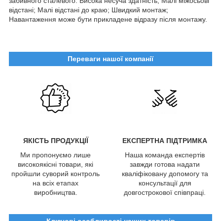
забивного сталевого: Висока несуча здатність; Малі міжосьові
відстані; Малі відстані до краю; Швидкий монтаж;
Навантаження може бути прикладене відразу після монтажу.
Переваги нашої компанії
ЯКІСТЬ ПРОДУКЦІЇ
ЕКСПЕРТНА ПІДТРИМКА
Ми пропонуємо лише
Наша команда експертів
високоякісні товари, які
завжди готова надати
пройшли суворий контроль
кваліфіковану допомогу та
на всіх етапах
консультації для
виробництва.
довгострокової співпраці.
Ключові особливості наших товарів