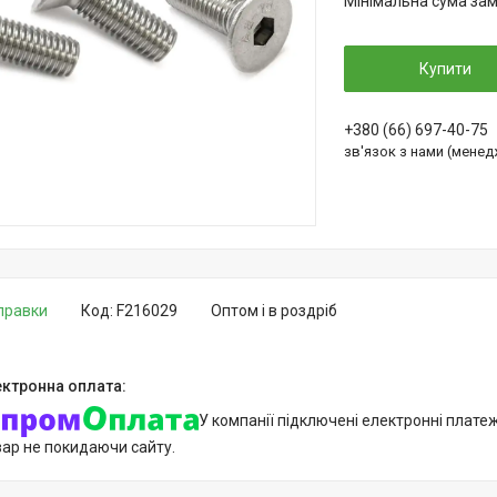
Мінімальна сума зам
Купити
+380 (66) 697-40-75
зв'язок з нами (мене
дправки
Код:
F216029
Оптом і в роздріб
У компанії підключені електронні плате
вар не покидаючи сайту.