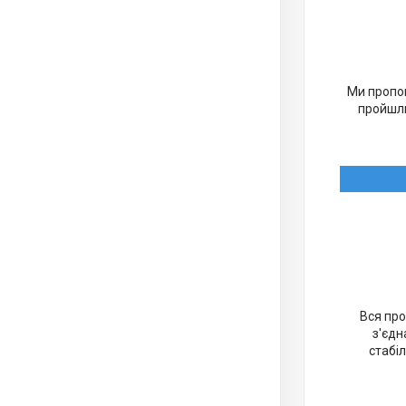
Ми пропон
пройшли
Вся про
з'єдн
стабіл