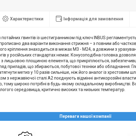
Характеристики
Інформація для замовлення
потайних гвинтів із шестигранником під ключ INBUS регламентуєть
х прописано два варіанти виконання стрижня – з повним або частко
ого кріплення знаходиться в межах М3 - М24, а довжини з урахуван
гів у російських стандартах немає. Конусоподібна головка дозвол
ь з лицьовою площиною елемента, що прикріплюється, забезпечив
ляд приладів, що збираються, побутової техніки або обладнання. 
тягнути метиз у 10 разів сильніше, ніж його аналог із хрестовим шл
м з нержавіючої сталі А2 поєднують відмінні антикорозійні власти
ю, тому широко потрібні в будь-якому складальному виробництві. В
ологого середовища, критично високих та низьких температур.
Переваги нашої компанії