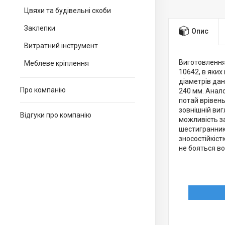
Цвяхи та будівельні скоби
Заклепки
Опис
Витратний інструмент
Виготовлення 
Меблеве кріплення
10642, в яки
діаметрів дан
Про компанію
240 мм. Анало
потай врівен
зовнішній виг
Відгуки про компанію
можливість за
шестиграннико
зносостійкіст
не бояться в