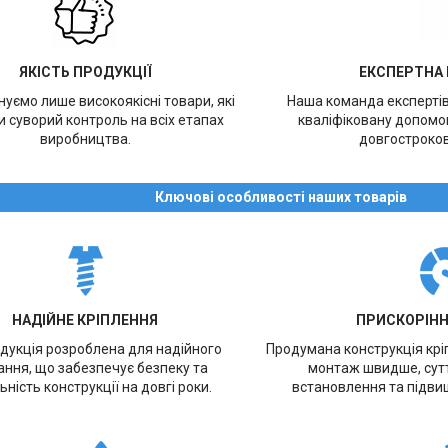
ЯКІСТЬ ПРОДУКЦІЇ
ЕКСПЕРТНА
уємо лише високоякісні товари, які
Наша команда експерті
 суворий контроль на всіх етапах
кваліфіковану допомог
виробництва.
довгостроков
Ключові особливості наших товарів
НАДІЙНЕ КРІПЛЕННЯ
ПРИСКОРІН
дукція розроблена для надійного
Продумана конструкція кр
ання, що забезпечує безпеку та
монтаж швидше, сут
ьність конструкції на довгі роки.
встановлення та підви