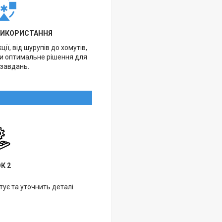
ВИКОРИСТАННЯ
ії, від шурупів до хомутів,
ти оптимальне рішення для
 завдань.
К 2
ує та уточнить деталі