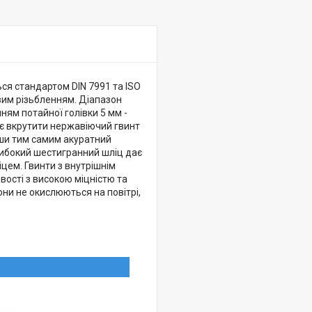
ся стандартом DIN 7991 та ISO
вим різьбленням. Діапазон
ням потайної голівки 5 мм -
яє вкрутити нержавіючий гвинт
ши тим самим акуратний
Глибокий шестигранний шліц дає
іцем. Гвинти з внутрішнім
вості з високою міцністю та
они не окислюються на повітрі,