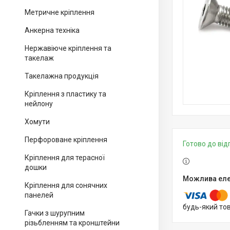
Метричне кріплення
Анкерна техніка
Нержавіюче кріплення та
такелаж
Такелажна продукція
Кріплення з пластику та
нейлону
Хомути
Перфороване кріплення
Готово до ві
Кріплення для терасної
дошки
Кріплення для сонячних
панелей
будь-який то
Гачки з шурупним
різьбленням та кронштейни