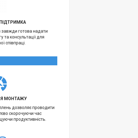
 ПІДТРИМКА
в завжди готова надати
у та консультації для
ої співпраці.
НЯ МОНТАЖУ
іплень дозволяє проводити
тєво скорочуючи час
щуючи продуктивність.