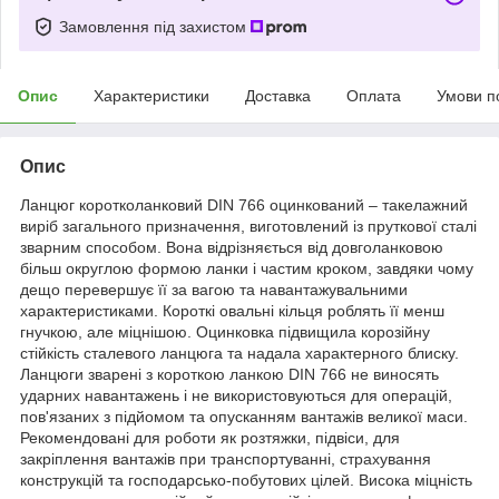
Замовлення під захистом
Опис
Характеристики
Доставка
Оплата
Умови п
Опис
Ланцюг коротколанковий DIN 766 оцинкований – такелажний
виріб загального призначення, виготовлений із пруткової сталі
зварним способом. Вона відрізняється від довголанковою
більш округлою формою ланки і частим кроком, завдяки чому
дещо перевершує її за вагою та навантажувальними
характеристиками. Короткі овальні кільця роблять її менш
гнучкою, але міцнішою. Оцинковка підвищила корозійну
стійкість сталевого ланцюга та надала характерного блиску.
Ланцюги зварені з короткою ланкою DIN 766 не виносять
ударних навантажень і не використовуються для операцій,
пов'язаних з підйомом та опусканням вантажів великої маси.
Рекомендовані для роботи як розтяжки, підвіси, для
закріплення вантажів при транспортуванні, страхування
конструкцій та господарсько-побутових цілей. Висока міцність