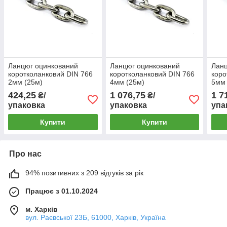
Ланцюг оцинкований
Ланцюг оцинкований
Ланц
коротколанковий DIN 766
коротколанковий DIN 766
коро
2мм (25м)
4мм (25м)
5мм 
424,25
1 076,75
1 7
₴/
₴/
упаковка
упаковка
упа
Купити
Купити
Про нас
94% позитивних з 209 відгуків за рік
Працює з 01.10.2024
м. Харків
вул. Раєвської 23Б, 61000, Харків, Україна