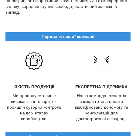
на розрив; антикорозійний захист; стійкість до атмосферного
впливу; середній ступінь свободи; естетичний зовнішній
вигляд.
Переваги нашої компанії
ЯКІСТЬ ПРОДУКЦІЇ
ЕКСПЕРТНА ПІДТРИМКА
Ми пропонуємо лише
Наша команда експертів
високоякісні товари, які
завжди готова надати
пройшли суворий контроль
кваліфіковану допомогу та
на всіх етапах
консультації для
виробництва.
довгострокової співпраці.