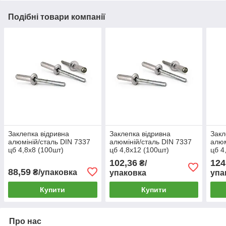
Подібні товари компанії
Заклепка відривна
Заклепка відривна
Закл
алюміній/сталь DIN 7337
алюміній/сталь DIN 7337
алюм
цб 4,8х8 (100шт)
цб 4,8х12 (100шт)
цб 4
102,36
124
₴/
88,59
₴/упаковка
упаковка
упа
Купити
Купити
Про нас