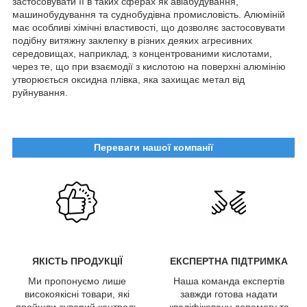
застосовувати її в таких сферах як авіабудування,
машинобудування та суднобудівна промисловість. Алюміній
має особливі хімічні властивості, що дозволяє застосовувати
подібну витяжну заклепку в різних деяких агресивних
середовищах, наприклад, з концентрованими кислотами,
через те, що при взаємодії з кислотою на поверхні алюмінію
утворюється оксидна плівка, яка захищає метал від
руйнування.
Переваги нашої компанії
ЯКІСТЬ ПРОДУКЦІЇ
ЕКСПЕРТНА ПІДТРИМКА
Ми пропонуємо лише
Наша команда експертів
високоякісні товари, які
завжди готова надати
пройшли суворий контроль
кваліфіковану допомогу та