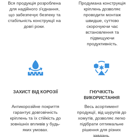
Вся продукція розроблена
Продумана конструкція
для надійного з'єднання,
кріплень дозволяє
що забезпечує безпеку та
проводити монтаж
стабільність конструкції на
швидше, суттєво
довгі роки.
скорочуючи час
встановлення та
підвищуючи
продуктивність.
ЗАХИСТ ВІД КОРОЗІЇ
ГНУЧКІСТЬ
ВИКОРИСТАННЯ
Антикорозійне покриття
Весь асортимент
гарантує довговічність
продукції, від шурупів до
кріплень та їх стійкість до
хомутів, дозволяє легко
зовнішніх впливів у будь-
підібрати оптимальне
яких умовах.
рішення для різних
завдань.