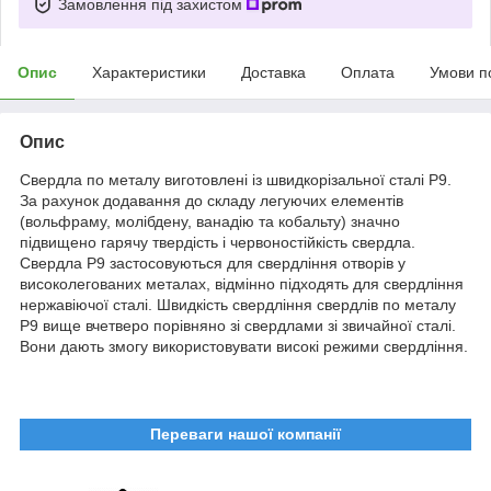
Замовлення під захистом
Опис
Характеристики
Доставка
Оплата
Умови п
Опис
Свердла по металу виготовлені із швидкорізальної сталі Р9.
За рахунок додавання до складу легуючих елементів
(вольфраму, молібдену, ванадію та кобальту) значно
підвищено гарячу твердість і червоностійкість свердла.
Свердла Р9 застосовуються для свердління отворів у
високолегованих металах, відмінно підходять для свердління
нержавіючої сталі. Швидкість свердління свердлів по металу
Р9 вище вчетверо порівняно зі свердлами зі звичайної сталі.
Вони дають змогу використовувати високі режими свердління.
Переваги нашої компанії