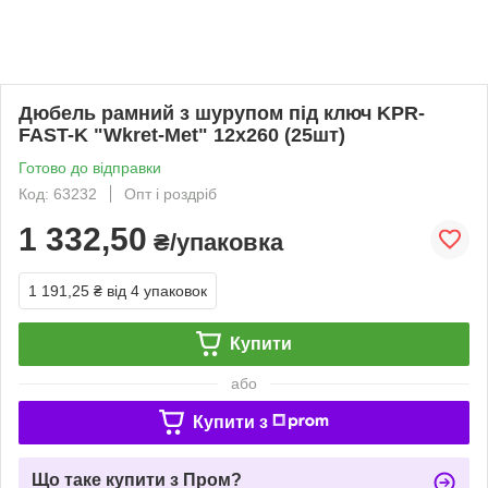
Дюбель рамний з шурупом під ключ KPR-
FAST-K "Wkret-Met" 12x260 (25шт)
Готово до відправки
Код: 63232
Опт і роздріб
1 332,50
₴/упаковка
1 191,25 ₴
від 4 упаковок
Купити
або
Купити з
Що таке купити з Пром?