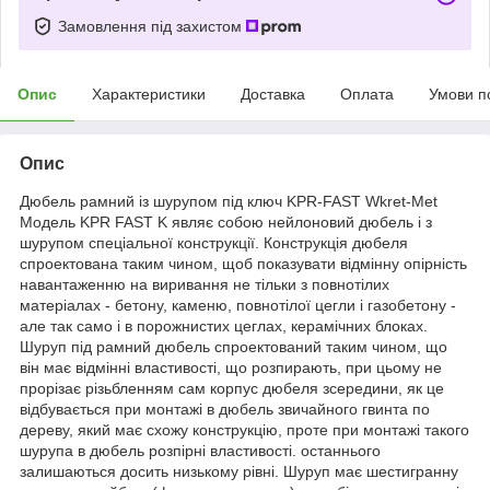
Замовлення під захистом
Опис
Характеристики
Доставка
Оплата
Умови п
Опис
Дюбель рамний із шурупом під ключ KPR-FAST Wkret-Met
Модель KPR FAST K являє собою нейлоновий дюбель і з
шурупом спеціальної конструкції. Конструкція дюбеля
спроектована таким чином, щоб показувати відмінну опірність
навантаженню на виривання не тільки з повнотілих
матеріалах - бетону, каменю, повнотілої цегли і газобетону -
але так само і в порожнистих цеглах, керамічних блоках.
Шуруп під рамний дюбель спроектований таким чином, що
він має відмінні властивості, що розпирають, при цьому не
прорізає різьбленням сам корпус дюбеля зсередини, як це
відбувається при монтажі в дюбель звичайного гвинта по
дереву, який має схожу конструкцію, проте при монтажі такого
шурупа в дюбель розпірні властивості. останнього
залишаються досить низькому рівні. Шуруп має шестигранну