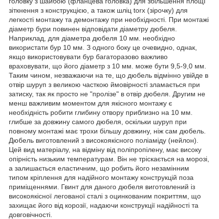
головку з шайбою (фланцева головка) для збільшення площі
зіткнення з конструкцією, а також шліц torx (зірочку) для
легкості монтажу та демонтажу при необхідності. При монтажі
діаметр бури повинен відповідати діаметру дюбеля.
Наприклад, для діаметра дюбеля 10 мм. необхідно
використати бур 10 мм. З одного боку це очевидно, однак,
якщо використовувати бур багаторазово важливо
враховувати, що його діаметр з 10 мм. може бути 9,5-9,0 мм.
Таким чином, незважаючи на те, що дюбель відмінно увійде в
отвір шуруп з великою часткою ймовірності зламається при
затиску, так як просто не "пролізе" в отвір дюбеля. Другим не
менш важливим моментом для якісного монтажу є
необхідність робити глибину отвору приблизно на 10 мм.
глибше за довжину самого дюбеля, оскільки шуруп при
повному монтажі має трохи більшу довжину, ніж сам дюбель.
Дюбель виготовлений з високоякісного поліаміду (нейлон).
Цей вид матеріалу, на відміну від поліпропілену, має високу
опірність низьким температурам. Він не тріскається на морозі,
а залишається еластичним, що робить його незамінним
типом кріплення для надійного монтажу конструкцій поза
приміщеннями. Гвинт для даного дюбеля виготовлений із
високоякісної легованої сталі з оцинкованим покриттям, що
захищає його від корозії, надаючи конструкції надійності та
довговічності.