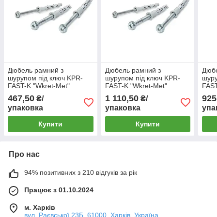
Дюбель рамний з
Дюбель рамний з
Дюбе
шурупом під ключ KPR-
шурупом під ключ KPR-
шуру
FAST-K "Wkret-Met"
FAST-K "Wkret-Met"
FAST
12x120 (25шт)
12x230 (25шт)
12x2
467,50
1 110,50
925
₴/
₴/
упаковка
упаковка
упа
Купити
Купити
Про нас
94% позитивних з 210 відгуків за рік
Працює з 01.10.2024
м. Харків
вул. Раєвської 23Б, 61000, Харків, Україна