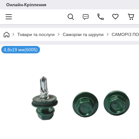
Онлайн-Кріплення
Товари та послуги
Саморізи та шурупи
САМОРІЗ ПО
4,8х19 мм(6005)