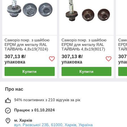
Саморіз покр. з шайбою
Саморіз покр. з шайбою
Само
EPDM для металу RAL
EPDM для металу RAL
EPD
ТАЙВАНЬ 4,8х19(7024)
ТАЙВАНЬ 4,8х19(8017)
ТАЙ
(250шт)
(250шт)
(250
307,13
307,13
307
₴/
₴/
упаковка
упаковка
упа
Купити
Купити
Про нас
94% позитивних з 210 відгуків за рік
Працює з 01.10.2024
м. Харків
вул. Раєвської 23Б, 61000, Харків, Україна