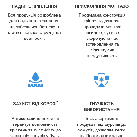
НАДІЙНЕ КРІПЛЕННЯ
ПРИСКОРІННЯ МОНТАЖУ
Вся продукція розроблена
Продумана конструкція
для надійного з'єднання,
кріплень дозволяє
що забезпечує безпеку та
проводити монтаж
стабільність конструкції на
швидше, суттєво
довгі роки.
скорочуючи час
встановлення та
підвищуючи
продуктивність.
ЗАХИСТ ВІД КОРОЗІЇ
ГНУЧКІСТЬ
ВИКОРИСТАННЯ
Антикорозійне покриття
Весь асортимент
гарантує довговічність
продукції, від шурупів до
кріплень та їх стійкість до
хомутів, дозволяє легко
зовнішніх впливів у будь-
підібрати оптимальне