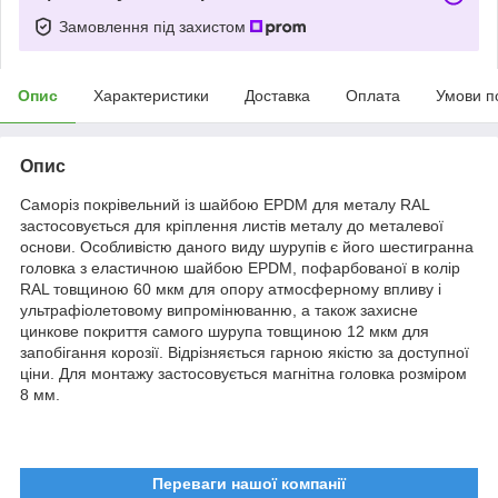
Замовлення під захистом
Опис
Характеристики
Доставка
Оплата
Умови п
Опис
Саморіз покрівельний із шайбою EPDM для металу RAL
застосовується для кріплення листів металу до металевої
основи. Особливістю даного виду шурупів є його шестигранна
головка з еластичною шайбою EPDM, пофарбованої в колір
RAL товщиною 60 мкм для опору атмосферному впливу і
ультрафіолетовому випромінюванню, а також захисне
цинкове покриття самого шурупа товщиною 12 мкм для
запобігання корозії. Відрізняється гарною якістю за доступної
ціни. Для монтажу застосовується магнітна головка розміром
8 мм.
Переваги нашої компанії