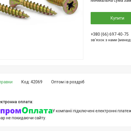
Мінімальна сума зам
Купити
+380 (66) 697-40-75
зв'язок з нами (мене
дправки
Код:
42069
Оптом і в роздріб
У компанії підключені електронні плате
вар не покидаючи сайту.