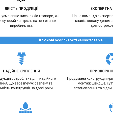
ЯКІСТЬ ПРОДУКЦІЇ
ЕКСПЕРТНА
уємо лише високоякісні товари, які
Наша команда експерті
 суворий контроль на всіх етапах
кваліфіковану допомог
виробництва.
довгостроков
Ключові особливості наших товарів
НАДІЙНЕ КРІПЛЕННЯ
ПРИСКОРІН
дукція розроблена для надійного
Продумана конструкція кр
ання, що забезпечує безпеку та
монтаж швидше, сут
ьність конструкції на довгі роки.
встановлення та підви