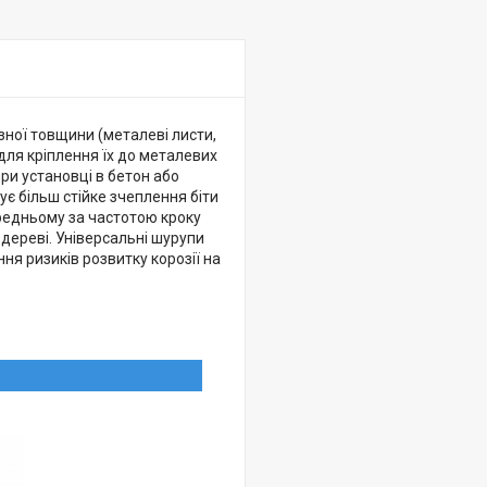
зної товщини (металеві листи,
 для кріплення їх до металевих
ри установці в бетон або
чує більш стійке зчеплення біти
редньому за частотою кроку
дереві. Універсальні шурупи
ня ризиків розвитку корозії на