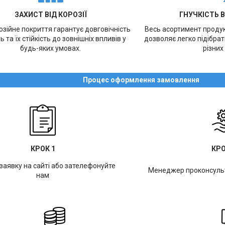
ЗАХИСТ ВІД КОРОЗІЇ
ГНУЧКІСТЬ 
зійне покриття гарантує довговічність
Весь асортимент продукц
ь та їх стійкість до зовнішніх впливів у
дозволяє легко підібра
будь-яких умовах.
різних
Процес оформлення замовлення
КРОК 1
КРО
заявку на сайті або зателефонуйте
Менеджер проконсульт
нам