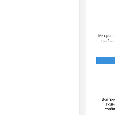
Ми пропон
пройшли
Вся про
з'єдн
стабіл