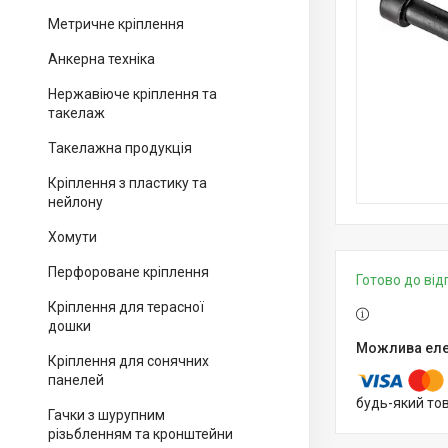
Метричне кріплення
Анкерна техніка
Нержавіюче кріплення та
такелаж
Такелажна продукція
Кріплення з пластику та
нейлону
Хомути
Перфороване кріплення
Готово до ві
Кріплення для терасної
дошки
Кріплення для сонячних
панелей
будь-який то
Гачки з шурупним
різьбленням та кронштейни