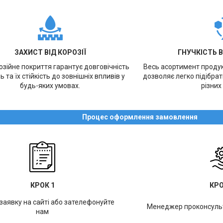
ЗАХИСТ ВІД КОРОЗІЇ
ГНУЧКІСТЬ 
зійне покриття гарантує довговічність
Весь асортимент продукц
ь та їх стійкість до зовнішніх впливів у
дозволяє легко підібра
будь-яких умовах.
різних
Процес оформлення замовлення
КРОК 1
КРО
заявку на сайті або зателефонуйте
Менеджер проконсульт
нам