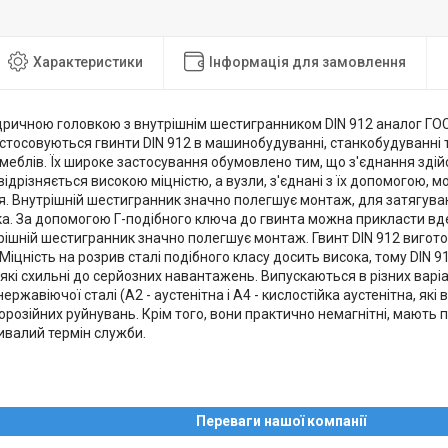
Характеристики
Інформація для замовлення
ндричною головкою з внутрішнім шестигранником DIN 912 аналог ГО
астосовуються гвинти DIN 912 в машинобудуванні, станкобудуванні 
 меблів. Їх широке застосування обумовлено тим, що з'єднання зді
відрізняється високою міцністю, а вузли, з'єднані з їх допомогою, 
. Внутрішній шестигранник значно полегшує монтаж, для затягува
а. За допомогою Г-подібного ключа до гвинта можна прикласти вд
рішній шестигранник значно полегшує монтаж. Гвинт DIN 912 виготов
. Міцність на розрив сталі подібного класу досить висока, тому DIN 
 які схильні до серйозних навантажень. Випускаються в різних варіан
ержавіючої сталі (А2 - аустенітна і А4 - кислостійка аустенітна, які
корозійних руйнувань. Крім того, вони практично немагнітні, мають п
ивалий термін служби.
Переваги нашої компанії