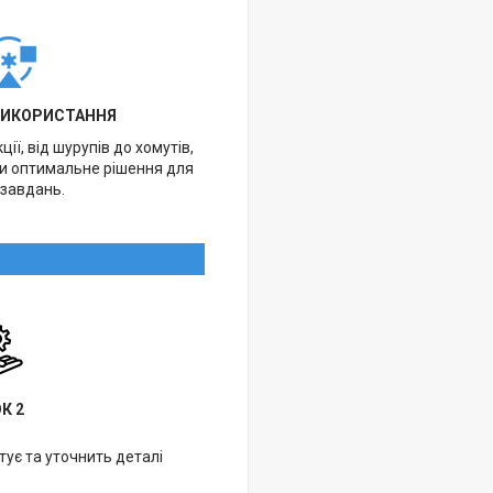
ВИКОРИСТАННЯ
ії, від шурупів до хомутів,
ти оптимальне рішення для
 завдань.
К 2
ує та уточнить деталі