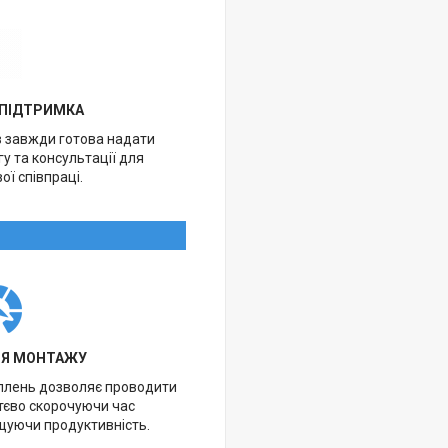
 ПІДТРИМКА
в завжди готова надати
у та консультації для
ої співпраці.
НЯ МОНТАЖУ
іплень дозволяє проводити
тєво скорочуючи час
щуючи продуктивність.