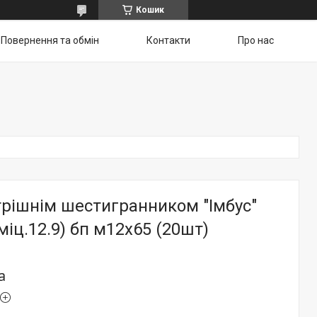
Кошик
Повернення та обмін
Контакти
Про нас
трішнім шестигранником "Імбус"
міц.12.9) бп м12х65 (20шт)
а