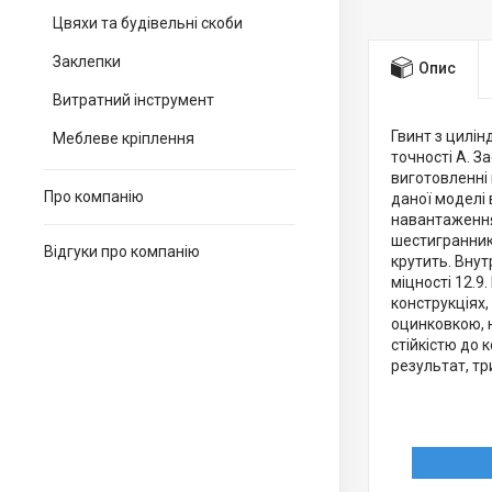
Цвяхи та будівельні скоби
Заклепки
Опис
Витратний інструмент
Гвинт з цилі
Меблеве кріплення
точності А. З
виготовленні
Про компанію
даної моделі 
навантаження
шестигранник
Відгуки про компанію
крутить. Внут
міцності 12.9
конструкціях,
оцинковкою, н
стійкістю до 
результат, тр