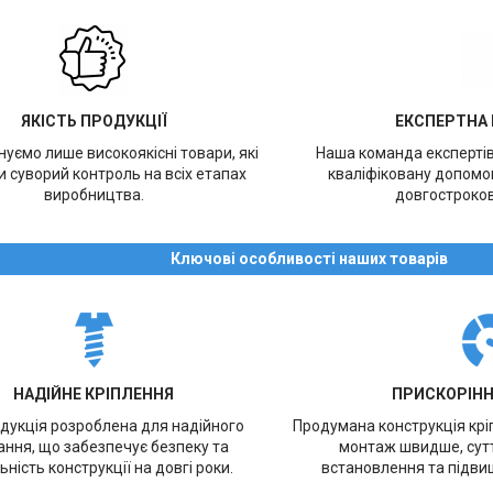
ЯКІСТЬ ПРОДУКЦІЇ
ЕКСПЕРТНА
уємо лише високоякісні товари, які
Наша команда експерті
 суворий контроль на всіх етапах
кваліфіковану допомог
виробництва.
довгостроков
Ключові особливості наших товарів
НАДІЙНЕ КРІПЛЕННЯ
ПРИСКОРІН
дукція розроблена для надійного
Продумана конструкція кр
ання, що забезпечує безпеку та
монтаж швидше, сут
ьність конструкції на довгі роки.
встановлення та підви