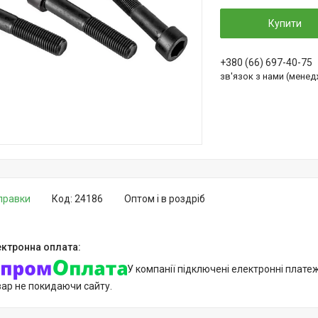
Купити
+380 (66) 697-40-75
зв'язок з нами (мене
дправки
Код:
24186
Оптом і в роздріб
У компанії підключені електронні плате
вар не покидаючи сайту.