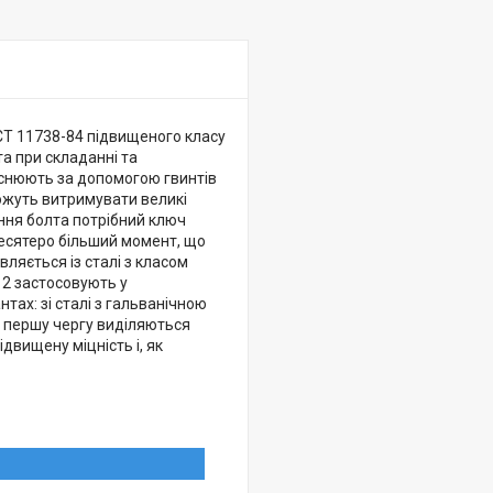
СТ 11738-84 підвищеного класу
та при складанні та
йснюють за допомогою гвинтів
можуть витримувати великі
ння болта потрібний ключ
есятеро більший момент, що
ляється із сталі з класом
912 застосовують у
тах: зі сталі з гальванічною
 в першу чергу виділяються
ідвищену міцність і, як