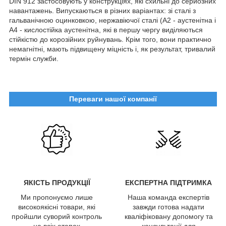
DIN 912 застосовують у конструкціях, які схильні до серйозних
навантажень. Випускаються в різних варіантах: зі сталі з
гальванічною оцинковкою, нержавіючої сталі (А2 - аустенітна і
А4 - кислостійка аустенітна, які в першу чергу виділяються
стійкістю до корозійних руйнувань. Крім того, вони практично
немагнітні, мають підвищену міцність і, як результат, тривалий
термін служби.
Переваги нашої компанії
ЯКІСТЬ ПРОДУКЦІЇ
ЕКСПЕРТНА ПІДТРИМКА
Ми пропонуємо лише
Наша команда експертів
високоякісні товари, які
завжди готова надати
пройшли суворий контроль
кваліфіковану допомогу та
на всіх етапах
консультації для