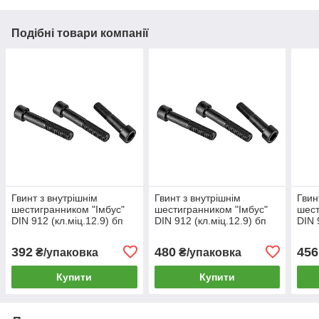
Подібні товари компанії
Гвинт з внутрішнім
Гвинт з внутрішнім
Гвин
шестигранником "Імбус"
шестигранником "Імбус"
шест
DIN 912 (кл.міц.12.9) бп
DIN 912 (кл.міц.12.9) бп
DIN 
м5х60 (50шт)
м4х20 (100шт)
м8х6
392
480
456
₴/упаковка
₴/упаковка
Купити
Купити