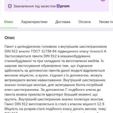
Замовлення під захистом
Опис
Характеристики
Доставка
Оплата
Умови п
Опис
Гвинт з циліндричною головкою з внутрішнім шестигранником
DIN 912 аналог ГОСТ 11738-84 підвищеного класу точності А.
Застосовуються гвинти DIN 912 в машинобудуванні,
станкобудуванні та при складанні та виготовленні меблів. Їх
широке застосування обумовлено тим, що з'єднання
здійснюють за допомогою гвинтів даної моделі відрізняється
високою міцністю, а вузли, з'єднані з їх допомогою, можуть
витримувати великі навантаження. Внутрішній шестигранник
значно полегшує монтаж, для затягування болта потрібний
ключ шестигранника. За допомогою Г-подібного ключа до
гвинта можна прикласти вдесятеро більший момент, що
крутить. Внутрішній шестигранник значно полегшує монтаж.
Гвинт DIN 912 виготовляється із сталі з класом міцності 12.9.
Міцність на розрив сталі подібного класу досить висока, тому