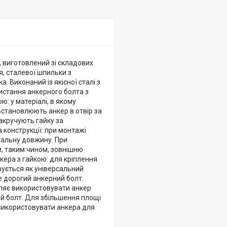
, виготовлений зі складових
я, сталевої шпильки з
. Виконаний із якісної сталі з
истання анкерного болта з
ю: у матеріалі, в якому
Встановлюють анкер в отвір за
акручують гайку за
 конструкції: при монтажі
гальну довжину. При
и, таким чином, зовнішню
нкера з гайкою: для кріплення
вується як універсальний
е дорогий анкерний болт.
оляє використовувати анкер
ий болт. Для збільшення площі
 використовувати анкера для