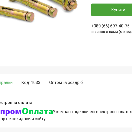
Купити
+380 (66) 697-40-75
зв'язок з нами (мене
дправки
Код:
1033
Оптом і в роздріб
У компанії підключені електронні плате
вар не покидаючи сайту.