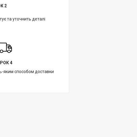
К 2
ує та уточнить деталі
РОК 4
ь-яким способом доставки