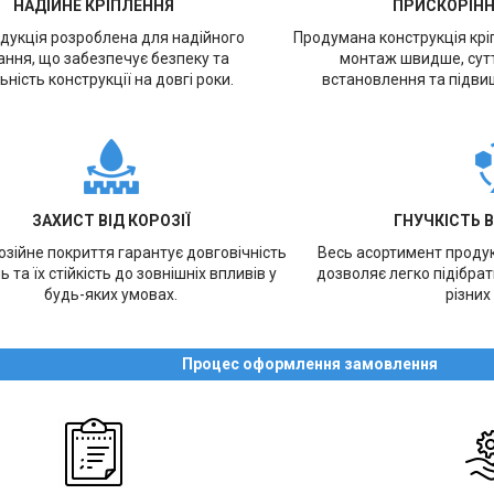
НАДІЙНЕ КРІПЛЕННЯ
ПРИСКОРІН
дукція розроблена для надійного
Продумана конструкція кр
ання, що забезпечує безпеку та
монтаж швидше, сут
ьність конструкції на довгі роки.
встановлення та підви
ЗАХИСТ ВІД КОРОЗІЇ
ГНУЧКІСТЬ 
зійне покриття гарантує довговічність
Весь асортимент продукц
ь та їх стійкість до зовнішніх впливів у
дозволяє легко підібра
будь-яких умовах.
різних
Процес оформлення замовлення