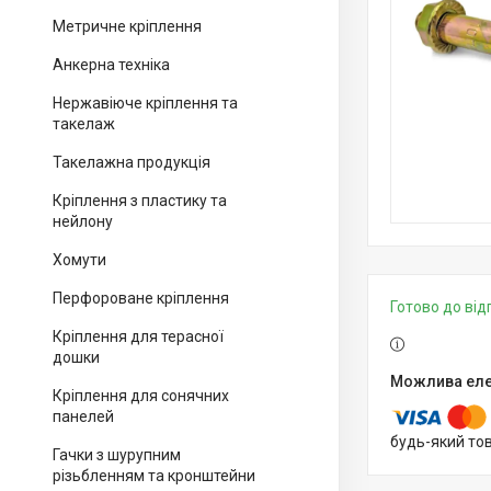
Метричне кріплення
Анкерна техніка
Нержавіюче кріплення та
такелаж
Такелажна продукція
Кріплення з пластику та
нейлону
Хомути
Перфороване кріплення
Готово до ві
Кріплення для терасної
дошки
Кріплення для сонячних
панелей
будь-який то
Гачки з шурупним
різьбленням та кронштейни