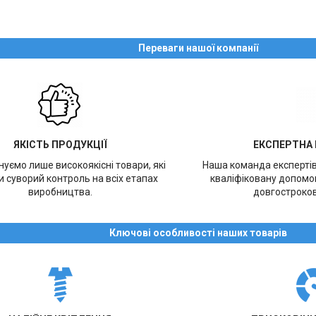
Переваги нашої компанії
ЯКІСТЬ ПРОДУКЦІЇ
ЕКСПЕРТНА
уємо лише високоякісні товари, які
Наша команда експерті
 суворий контроль на всіх етапах
кваліфіковану допомог
виробництва.
довгостроков
Ключові особливості наших товарів