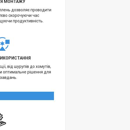
НЯ МОНТАЖУ
іплень дозволяє проводити
тєво скорочуючи час
щуючи продуктивність.
ВИКОРИСТАННЯ
ії, від шурупів до хомутів,
ти оптимальне рішення для
 завдань.