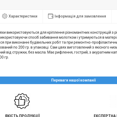
Характеристики
Інформація для замовлення
яхи використовуються для кріплення різноманітних конструкцій з р
використовуючи спосіб забивання молотком і утримуються в матері
ся при виконанні будівельних робіт та при ремонтно-профілактичн
ований по 200 гр. в упаковці. Сам цвях виготовлений з якісного н
ний від стружки, без масла. Має рифлення, гострий, з акуратним к
0 гр.
Переваги нашої компанії
ЯКІСТЬ ПРОДУКЦІЇ
ЕКСПЕРТНА