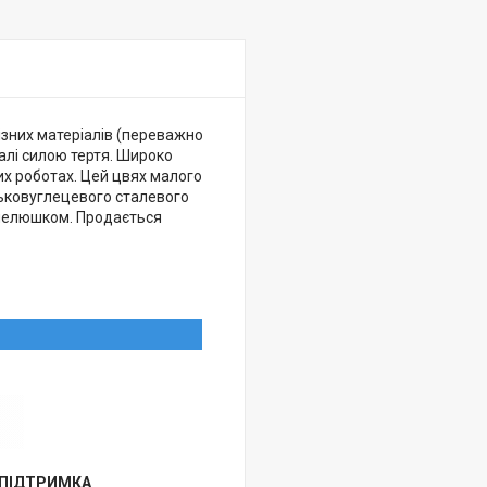
ізних матеріалів (переважно
алі силою тертя. Широко
их роботах. Цей цвях малого
изьковуглецевого сталевого
апелюшком. Продається
 ПІДТРИМКА