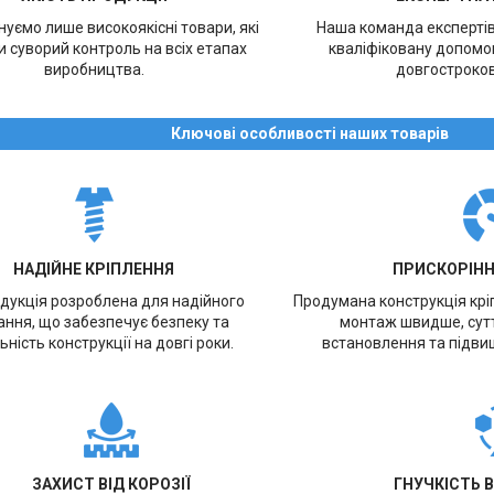
уємо лише високоякісні товари, які
Наша команда експерті
 суворий контроль на всіх етапах
кваліфіковану допомог
виробництва.
довгостроков
Ключові особливості наших товарів
НАДІЙНЕ КРІПЛЕННЯ
ПРИСКОРІН
дукція розроблена для надійного
Продумана конструкція кр
ання, що забезпечує безпеку та
монтаж швидше, сут
ьність конструкції на довгі роки.
встановлення та підви
ЗАХИСТ ВІД КОРОЗІЇ
ГНУЧКІСТЬ 