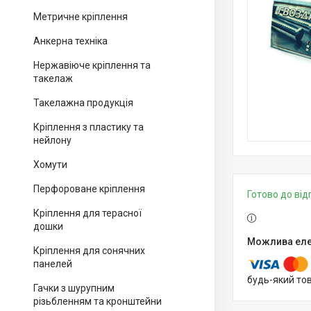
Метричне кріплення
Анкерна техніка
Нержавіюче кріплення та
такелаж
Такелажна продукція
Кріплення з пластику та
нейлону
Хомути
Перфороване кріплення
Готово до ві
Кріплення для терасної
дошки
Кріплення для сонячних
панелей
будь-який то
Гачки з шурупним
різьбленням та кронштейни