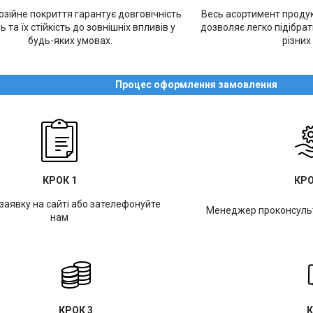
зійне покриття гарантує довговічність
Весь асортимент продукц
ь та їх стійкість до зовнішніх впливів у
дозволяє легко підібра
будь-яких умовах.
різних
Процес оформлення замовлення
КРОК 1
КРО
заявку на сайті або зателефонуйте
Менеджер проконсульт
нам
КРОК 3
К