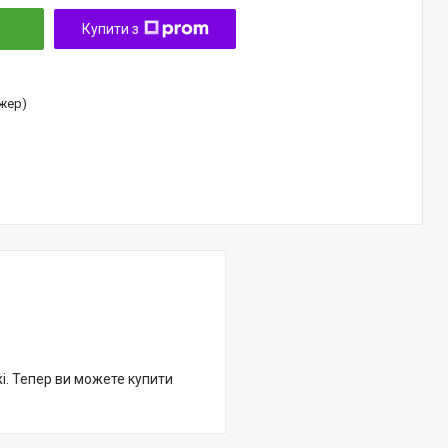
Купити з
джер)
жі. Тепер ви можете купити