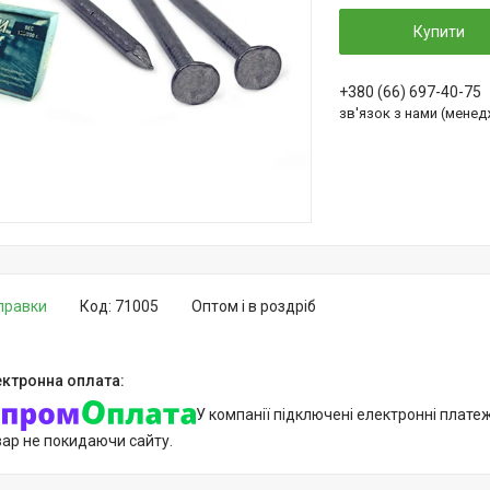
Купити
+380 (66) 697-40-75
зв'язок з нами (мене
дправки
Код:
71005
Оптом і в роздріб
У компанії підключені електронні плате
вар не покидаючи сайту.