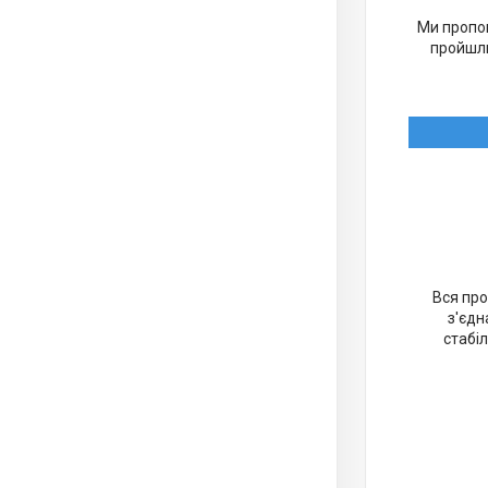
Ми пропон
пройшли
Вся про
з'єдн
стабіл