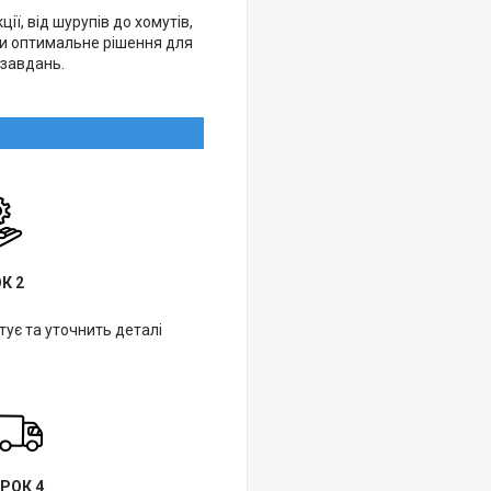
ії, від шурупів до хомутів,
ти оптимальне рішення для
 завдань.
К 2
ує та уточнить деталі
РОК 4