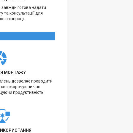
в завжди готова надати
у та консультації для
ої співпраці.
НЯ МОНТАЖУ
іплень дозволяє проводити
тєво скорочуючи час
щуючи продуктивність.
ВИКОРИСТАННЯ