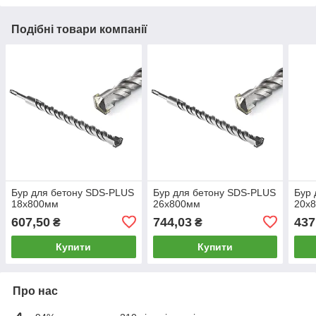
Подібні товари компанії
Бур для бетону SDS-PLUS
Бур для бетону SDS-PLUS
Бур 
18х800мм
26х800мм
20х
607,50
744,03
437
₴
₴
Купити
Купити
Про нас