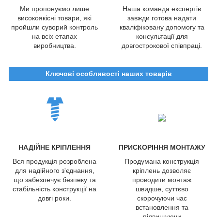
Ми пропонуємо лише
Наша команда експертів
високоякісні товари, які
завжди готова надати
пройшли суворий контроль
кваліфіковану допомогу та
на всіх етапах
консультації для
виробництва.
довгострокової співпраці.
Ключові особливості наших товарів
НАДІЙНЕ КРІПЛЕННЯ
ПРИСКОРІННЯ МОНТАЖУ
Вся продукція розроблена
Продумана конструкція
для надійного з'єднання,
кріплень дозволяє
що забезпечує безпеку та
проводити монтаж
стабільність конструкції на
швидше, суттєво
довгі роки.
скорочуючи час
встановлення та
підвищуючи