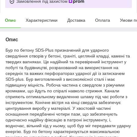
Замовлення під захистом
Опис
Характеристики
Доставка
Оплата
Умови п
Опис
Бур по бетону SDS-Plus призначений для ударного
свердління отворів у бетоні, граніті, цегляній кладці, камені та
твердих вапняках. Це надійний та перевірений інструмент у
побуті та будівництві, розрахований на використання на
середніх та важких перфораторах ударної дії із затискачем
SDS-plus. Бур виготовлений з високоякісної сталі і має
підвищену міцність. Робоча частина є свердлом з ріжучими
кромками, що йдуть по спіралі навколо стрижня. Канали
сприяють оптимальному видаленню шламу під час роботи з
інструментом. Конічне вістря на кінці свердла забезпечує
центрування виробу у матеріалі. У хвостовій частині
оснащення передбачені чотири пази, що забезпечують
одночасно надійну фіксацію в патроні інструменту, і,
водночас, вільний хід у ньому, щоб бур міг передавати ударну
енергію. Бур по бетону характеризується максимальною