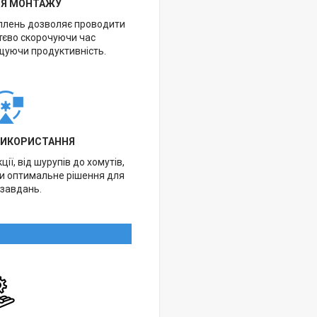
НЯ МОНТАЖУ
іплень дозволяє проводити
тєво скорочуючи час
щуючи продуктивність.
ВИКОРИСТАННЯ
ії, від шурупів до хомутів,
ти оптимальне рішення для
 завдань.