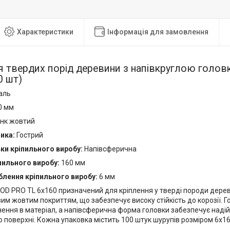
Характеристики
Інформація для замовлення
я твердих порід деревини з напівкруглою гол
0 шт)
аль
0 мм
нк жовтий
ика:
Гострий
и кріпильного виробу:
Напівсферична
пильного виробу:
160 мм
блення кріпильного виробу:
6 мм
D PRO TL 6х160 призначений для кріплення у тверді породи дереви
вим жовтим покриттям, що забезпечує високу стійкість до корозії. 
ення в матеріал, а напівсферична форма головки забезпечує надій
поверхні. Кожна упаковка містить 100 штук шурупів розміром 6х16