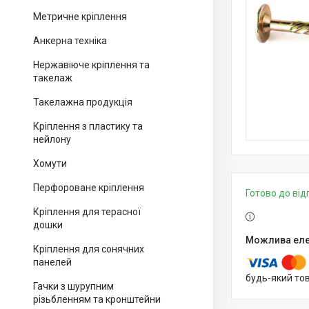
Метричне кріплення
Анкерна техніка
Нержавіюче кріплення та
такелаж
Такелажна продукція
Кріплення з пластику та
нейлону
Хомути
Перфороване кріплення
Готово до ві
Кріплення для терасної
дошки
Кріплення для сонячних
панелей
будь-який то
Гачки з шурупним
різьбленням та кронштейни