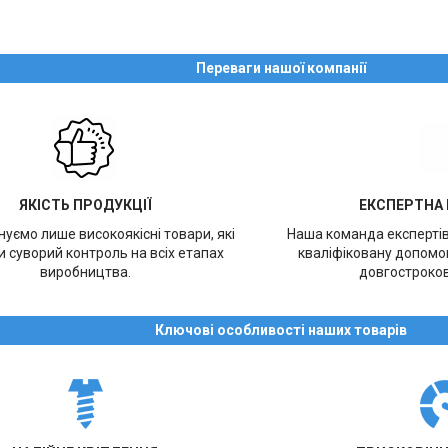
Переваги нашої компанії
ЯКІСТЬ ПРОДУКЦІЇ
ЕКСПЕРТНА
уємо лише високоякісні товари, які
Наша команда експерті
 суворий контроль на всіх етапах
кваліфіковану допомог
виробництва.
довгостроков
Ключові особливості наших товарів