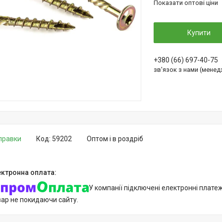
Показати оптові ціни
Купити
+380 (66) 697-40-75
зв'язок з нами (мене
дправки
Код:
59202
Оптом і в роздріб
У компанії підключені електронні плате
вар не покидаючи сайту.