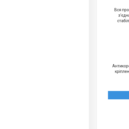
Вся про
з'єдн
стабіл
Антикоро
кріплен