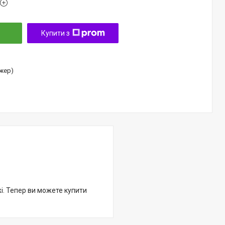
Купити з
джер)
жі. Тепер ви можете купити