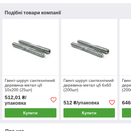
Подібні товари компанії
Гвинт-шуруп сантехнічний
Гвинт-шуруп сантехнічний
Гвин
деревина-метал цб
деревина-метал цб 6х60
дере
10х200 (25шт)
(200шт)
(200
512,01
₴/
512
646
₴/упаковка
упаковка
Купити
Купити