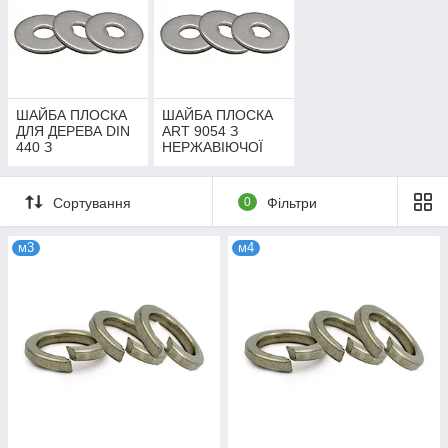
ШАЙБА ПЛОСКА
ШАЙБА ПЛОСКА
ДЛЯ ДЕРЕВА DIN
ART 9054 З
440 З
НЕРЖАВІЮЧОЇ
НЕРЖАВІЮЧОЇ
СТАЛІ
СТАЛІ
Сортування
0
Фільтри
м3
м4