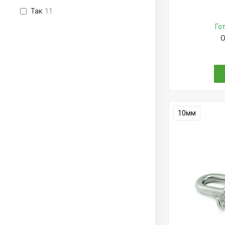
Так
11
Го
О
10мм