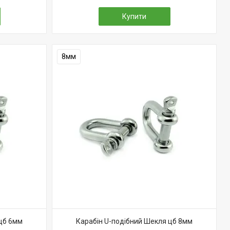
Купити
8мм
 цб 6мм
Карабін U-подібний Шекля цб 8мм