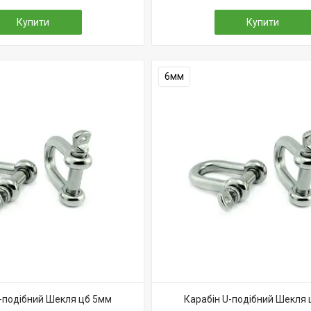
Купити
Купити
6мм
-подібний Шекля цб 5мм
Карабін U-подібний Шекля