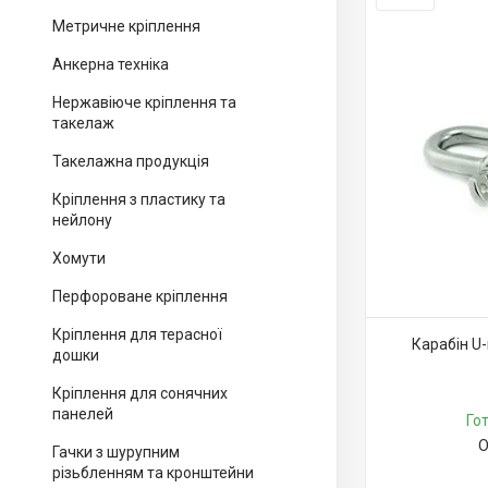
Метричне кріплення
Анкерна техніка
Нержавіюче кріплення та
такелаж
Такелажна продукція
Кріплення з пластику та
нейлону
Хомути
Перфороване кріплення
Кріплення для терасної
Карабін U
дошки
Кріплення для сонячних
панелей
Го
О
Гачки з шурупним
різьбленням та кронштейни