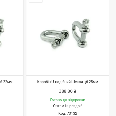
цб 22мм
Карабін U-подібний Шекля цб 25мм
388,80 ₴
Готово до відправки
Оптом і в роздріб
73132