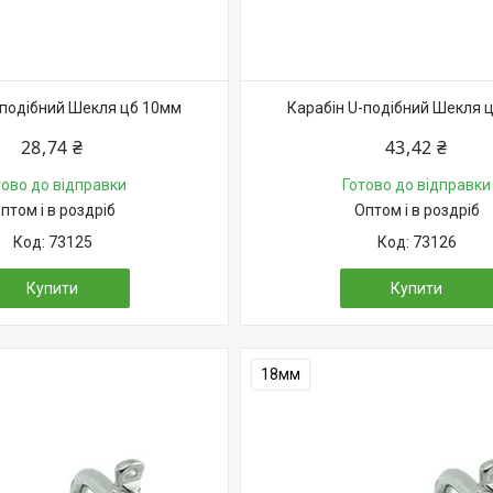
-подібний Шекля цб 10мм
Карабін U-подібний Шекля 
28,74 ₴
43,42 ₴
тово до відправки
Готово до відправки
птом і в роздріб
Оптом і в роздріб
73125
73126
Купити
Купити
18мм