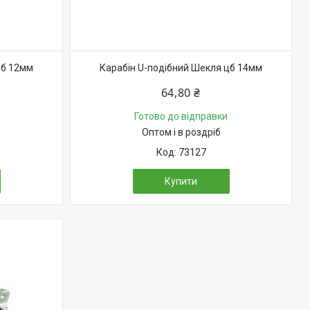
цб 12мм
Карабін U-подібний Шекля цб 14мм
64,80 ₴
Готово до відправки
Оптом і в роздріб
73127
Купити