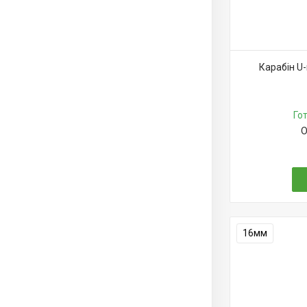
Карабін U
Го
О
16мм