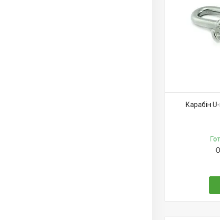
Карабін U
Го
О