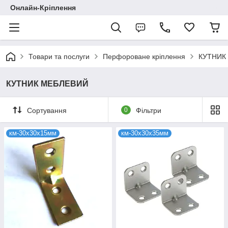
Онлайн-Кріплення
Товари та послуги
Перфороване кріплення
КУТНИК
КУТНИК МЕБЛЕВИЙ
Сортування
0
Фільтри
км-30х30х15мм
км-30х30х35мм